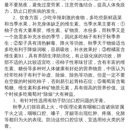
量不要熬夜，避免过度劳累，注意劳逸结合，提高人体免疫
力，防止口腔疾病的发生。
2、饮食方面，少吃辛辣刺激的食物，多吃些新鲜蔬菜
和当季水果，补充身体缺乏的维生素。当季水果主要有：①
柚子含有大量果胶、维生素、矿物质、水份多，而秋季又是
一个急需多补充水份的季节，因此多吃柚子有利于秋季养
生；②梨子具有清热解毒、降火等功效。秋季天干物燥适当
多吃有利于降燥润喉，容易吸收，补水效果好；③柑橘富含
维生素B1，具有养阴生津助消化，有止咳化痰的功效，肺
部不适的人比较适宜吃；④柿子性寒味甘涩，含有丰富的维
生素、糖份等多种对人体健康有好处的营养物质，中医认为
经常吃柿子有利于补虚、除燥、除热等功效。但是一定不要
在空腹的时候吃柿子，否则易引起胃柿石症；⑤葡萄富含葡
萄糖、维生素和多种矿物质元素，具有很高的营养价值。这
个时候多吃葡萄对“除燥”大有裨益。
3、有针对性选用有助于防治口腔问题的牙膏。
秋季人们很容易上火，中医理论素有咽喉口齿诸病皆属
于火之说，咽喉口腔、嗓子、牙龈等出现红肿、疼痛、化脓
等都归为火的表现。防治这些口腔症状，宜选用袪火类的牙
膏。