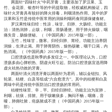
两面针“四味针火”中药牙膏，主要添加了罗汉果、玉
竹、金花茶、银杏叶等的中药提取物，经权威机构验证，四
味针火牙膏具有较好的降火排毒，利咽清热作用。其中的罗
汉果和玉竹是传统中医常用的润燥利咽药食同源保健食材。
罗汉果性味归经：性凉，味甘。归肺、大肠经。功能主
治：清热润肺，止咳，利咽，滑肠通便。用于肺火燥咳，咽
痛失音，肠燥便秘。（《中国药典》2015年版一部）。
玉竹，性味甘，微寒。归经归肺、胃经。功能主治养阴
润燥，生津止渴。用于肺胃阴伤，燥热咳嗽，咽干口渴，内
热消渴。（《中国药典》2015年版一部）。
口腔溃疡也是秋季的多发症之一。中医理论认为，口腔
溃疡多由心脾积热、阴虚火旺引起。防治口腔溃疡宜选用降
虚火袪热功效的牙膏。
两面针清火消溃牙膏以两面针为君药，辅以金钮扣、风
轮菜、桔梗、白及等组成“六合愈溃方”。其中的桔梗和白及
两味中药是传统中医防治口腔溃疡的常用药。
桔梗性味苦、辛，平。归经归肺经。功能主治为宣肺，
利咽，祛痰，排脓。用于咳嗽痰多，胸闷不畅，咽痛，音
哑，肺痈吐脓，疮疡脓成不溃（《中国药典》2015年版一
部）。