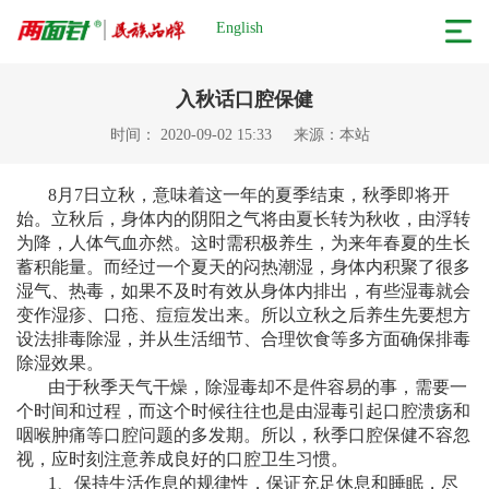
English
入秋话口腔保健
时间： 2020-09-02 15:33
来源：本站
8月7日立秋，意味着这一年的夏季结束，秋季即将开
始。立秋后，身体内的阴阳之气将由夏长转为秋收，由浮转
为降，人体气血亦然。这时需积极养生，为来年春夏的生长
蓄积能量。而经过一个夏天的闷热潮湿，身体内积聚了很多
湿气、热毒，如果不及时有效从身体内排出，有些湿毒就会
变作湿疹、口疮、痘痘发出来。所以立秋之后养生先要想方
设法排毒除湿，并从生活细节、合理饮食等多方面确保排毒
除湿效果。
由于秋季天气干燥，除湿毒却不是件容易的事，需要一
个时间和过程，而这个时候往往也是由湿毒引起口腔溃疡和
咽喉肿痛等口腔问题的多发期。所以，秋季口腔保健不容忽
视，应时刻注意养成良好的口腔卫生习惯。
1、保持生活作息的规律性，保证充足休息和睡眠，尽