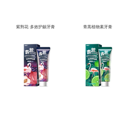
紫荆花·多效护龈牙膏
青蒿植物素牙膏