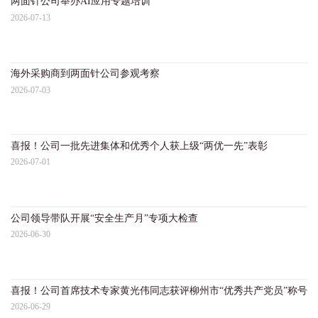
两面针公司举办AI应用专题培训
两
2026-07-13
20
海外采购商到两面针公司参观考察
两
2026-07-03
20
喜报！公司一批先进集体和优秀个人获上级“两优一先”表彰
两
2026-07-01
20
公司领导带队开展“安全生产月”专项大检查
两
2026-06-30
20
喜报！公司首席技术专家黄光伟同志获评柳州市“优秀共产党员”称号
两
2026-06-29
20