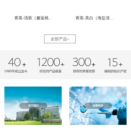
青蒿-清新（邂逅桃缘香型）
青蒿-美白（海盐清柠檬香型）
全部产品+
关于我们
创新科技