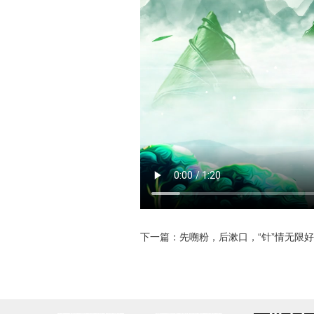
下一篇：先嗍粉，后漱口，“针”情无限