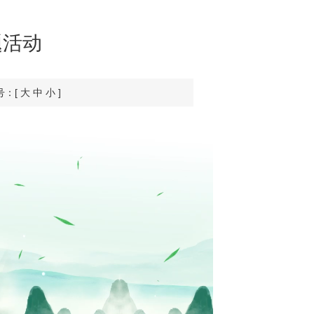
题活动
：[ 大 中 小 ]