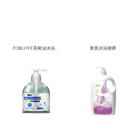
FORLOVE茶树油沐浴露（清透木果味）
青蒿沐浴啫喱