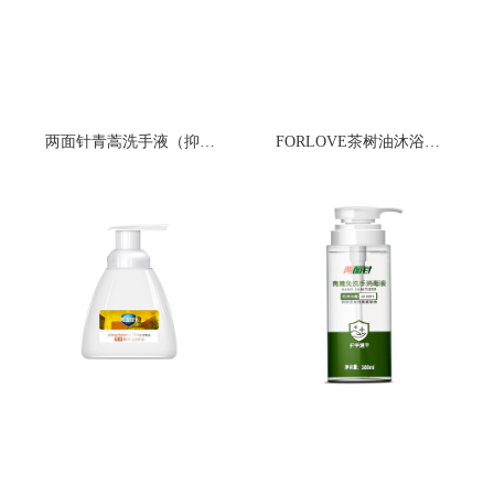
两面针青蒿洗手液（抑菌）
FORLOVE茶树油沐浴露（幽谷苍兰）