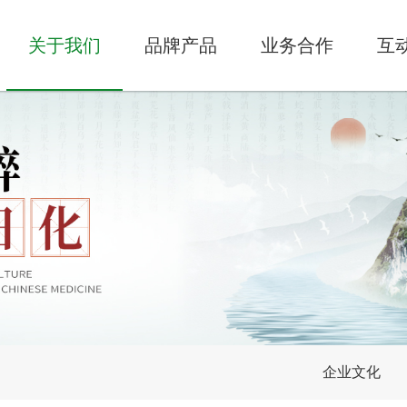
关于我们
品牌产品
业务合作
互
企业文化