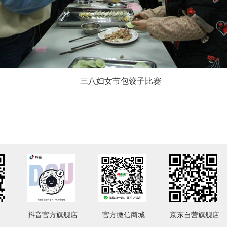
三八妇女节包饺子比赛
抖音官方旗舰店
官方微信商城
京东自营旗舰店