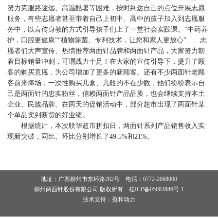
努力克服路途远、高温酷暑等困难，按时到达自己的点位开展志愿
服务，有些志愿者甚至带着自己上初中、高中的孩子加入到志愿服
务中，以言传身教的方式引导孩子们上了一堂社会实践课。“中药养
护，口腔更健康”“植物除菌、专利技术，让您和家人更放心”……志
愿者们大声宣传、热情推荐两面针品牌和两面针产品，大家努力朝
着目标销量冲刺，可谓战力十足！在大家的宣传引导下，提升了顾
客的购买意愿，为公司增加了更多的新顾客。还有不少两面针老顾
客前来捧场，一次性购买几盒、几瓶的不在少数，他们纷纷表示自
己是两面针的忠实粉丝，信赖两面针产品品质，也会继续支持本土
企业、民族品牌。在两天的促销活动中，部分超市出现了两面针某
个单品卖到断货的好业绩。
根据统计，本次联华超市折扣日，两面针系列产品销售收入实
现新突破，同比、环比分别增长了49.5%和21%。
地址：广西柳州市东环路282号 电话：0772-2068000
柳州两面针股份有限公司 版权所有
桂ICP备05003886号-1
技术支持：盈和动力