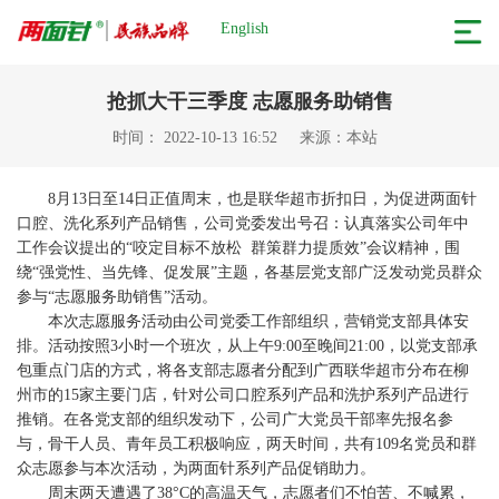
English
抢抓大干三季度 志愿服务助销售
时间： 2022-10-13 16:52
来源：本站
8月13日至14日正值周末，也是联华超市折扣日，为促进两面针
口腔、洗化系列产品销售，公司党委发出号召：认真落实公司年中
工作会议提出的“咬定目标不放松 群策群力提质效”会议精神，围
绕“强党性、当先锋、促发展”主题，各基层党支部广泛发动党员群众
参与“志愿服务助销售”活动。
本次志愿服务活动由公司党委工作部组织，营销党支部具体安
排。活动按照3小时一个班次，从上午9:00至晚间21:00，以党支部承
包重点门店的方式，将各支部志愿者分配到广西联华超市分布在柳
州市的15家主要门店，针对公司口腔系列产品和洗护系列产品进行
推销。在各党支部的组织发动下，公司广大党员干部率先报名参
与，骨干人员、青年员工积极响应，两天时间，共有109名党员和群
众志愿参与本次活动，为两面针系列产品促销助力。
周末两天遭遇了38°C的高温天气，志愿者们不怕苦、不喊累，