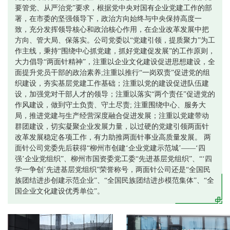
要管党、从严治党”要求，根据党中央对国有企业党建工作的部
署，在市委的坚强领导下，政治方向始终与中央保持高度一
致，充分发挥领导核心和政治核心作用，在企业改革发展中把
方向、管大局、保落实。公司党委以“党建引领，提质聚力”为工
作主线，秉持“围绕中心抓党建，抓好党建促发展”的工作原则，
大力倡导“两面针精神”，注重以企业文化建设促进思想建设，全
面提升党员干部的政治素养;注重以推行“一岗双责”促进党的组
织建设，夯实基层党建工作基础；注重以党的建设促进队伍建
设，加强党对干部人才的领导；注重以落实“两个责任”促进党的
作风建设，做到守土负责、守土尽责; 注重围绕中心、服务大
局，推进党建与生产经营深度融合促进发展；注重以党建带动
群团建设，切实凝聚企业发展力量，以过硬的党建引领两面针
改革发展稳定各项工作，有力助推两面针事业高质量发展。 两
面针公司党委先后获得“柳州市创建‘企业党建示范城’——‘四
强’企业党组织”、柳州市国资委党工委“先进基层党组织”、“‘四
学一争创’先进基层党组织”荣誉称号，两面针公司还是“全国民
族团结进步创建示范企业”、“全国民族团结进步模范集体”、“全
国企业文化建设优秀单位”。