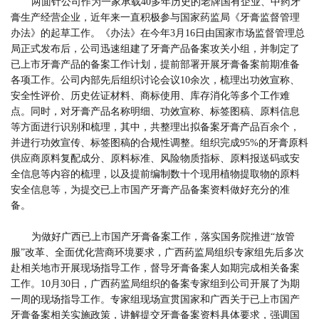
两面针公司作为一家承载40多年历史的老牌国有企业、中药牙
膏生产经营企业，近年来一直积极参与国家药监局《牙膏监督管理
办法》的起草工作。《办法》在今年3月16日由国家市场监督管理总
局正式发布后，公司迅速组建了牙膏产品备案攻关小组，并制定了
已上市牙膏产品的备案工作计划，提前部署开展牙膏备案前期准备
各项工作。公司内部先后组织讨论会议10余次，梳理出功效宣称、
安全性评价、历史佐证材料、商标使用、库存消化等多个工作难
点。同时，对牙膏产品名称明细、功效宣称、标签图稿、原料信息
等方面进行识别和梳理，其中，共整理出拟备案牙膏产品百余个，
并进行功效宣传、标签图稿的合规性调整。组织完成95%的牙膏原料
供应商原料复配成分、原料标准、风险物质指标、原料报送码或安
全信息等内容的梳理，以及提前编制数十个现用植物提取物的原料
安全信息等，为提交已上市国产牙膏产品备案资料做好充分的准
备。
为做好广西已上市国产牙
膏
备案工作，落实国务院推进“放管
服”改革、全面优化营商环境要求，广西药监局组织专家组先后多次
赴相关地市开展现场指导工作，督导牙膏备案人如期完成相关备案
工作。
10月30日，广西药监局组织的备案专家组到公司开展了为期
一周的现场指导工作。
专家组现场宣贯国家和广西关于已上市国产
牙膏备案相关实施政策，讲解提交牙膏备案资料具体要求，强调国