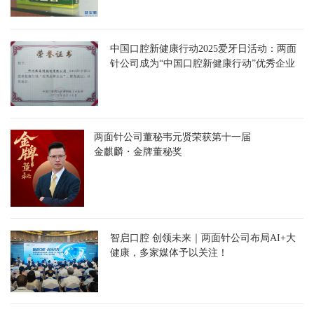
中国口腔新健康行动2025爱牙日活动：两面
针公司成为“中国口腔新健康行动”优秀企业
两面针公司董秘韦元贤荣获第十一届
金麒麟・金牌董秘奖
智启口腔 创领未来｜两面针公司布局AI+大
健康，多家媒体予以关注！